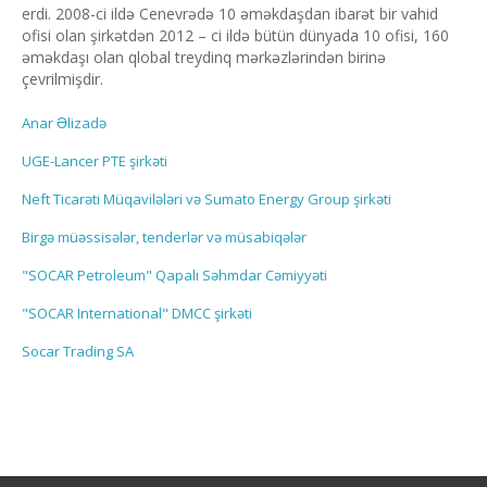
erdi. 2008-ci ildə Cenevrədə 10 əməkdaşdan ibarət bir vahid
ofisi olan şirkətdən 2012 – ci ildə bütün dünyada 10 ofisi, 160
əməkdaşı olan qlobal treydinq mərkəzlərindən birinə
çevrilmişdir.
Anar Əlizadə
UGE-Lancer PTE şirkəti
Neft Ticarəti Müqavilələri və Sumato Energy Group şirkəti
Birgə müəssisələr, tenderlər və müsabiqələr
"SOCAR Petroleum" Qapalı Səhmdar Cəmiyyəti
"SOCAR International" DMCC şirkəti
Socar Trading SA