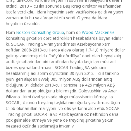
icraçı direktoru və idarə heyətinin sədri kimi fəaliyyətini davam
etdirdi. 2013 – cü ilin sonunda Baş icraçı direktor vəzifəsindən
istefa verdikdə, idarə heyətinin sədri vəzifəsində qaldı və yaxın
zamanlarda bu vəzifədən istefa verdi. O yenə də İdarə
heyətinin üzvüdür.
Həm
Boston Consulting Group
, həm də
Wood Mackenzie
konsaltinq şirkətləri dərc etdirdikləri hesabatlarda bəyan edirlər
ki, SOCAR Trading SA-nın yaradılması Azərbaycana xam
neftdən 2008-2013-cü illərdə əlavə olaraq 1,7-1,8 milyard dollar
gəlir qazandırmış oldu. “böyük dördlüyə” daxil olan beynəlxalq
audit şirkətlərindən biri tərəfindən həyata keçirilən müstəqil
biznes qiymətləndirməsi SOCAR Trading SA şirkətinin
hesablanmış adi səhm qiymətinin 30 iyun 2012 – ci il tarixinə
(yəni geri alışdan əvvəl) 305 milyon ABŞ dollarından artıq
olduğunu 31 dekabr 2013-cü il tarixinə isə 425 milyon ABŞ
dollarından artıq olduğunu bildirmişdir. Golovushkin və Anar
Əlizadə kimi özəl şəxslərlə birgə müəssisənin köməyi ilə
SOCAR , özünün treydinq təşkilatının uğurla yaradılması üçün
tələb olunan ilkin maliyyəni və ofis yerlərini əldə etdi. SOCAR
Trading şirkəti SOCAR -a və Azərbaycana öz neftindən daha
çox gəlir əldə etməyə və yenə də treydinq şirkətinə yekun
nəzarəti özündə saxlamağa imkan v