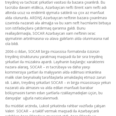
treydinq və təchizat şirkətləri vasitəsi ilə bazara çıxarılırdı. Bu
təcrübə davam etdikcə, Azərbaycan nefti Brent xam nefti adı
altında ucuz və endirimli qiymətə satılırdı və çox az mənfəət
əldə olunurdu. ARDNŞ Azərbaycan neftinin bazara çıxarılması
üzərində nəzarəti ələ almağa və bu xam neft həcmlərini birbaşa
son istifadəçilərə çatdırmaq qərarına gəldi. Bunu
reallaşdırmaqla, SOCAR Azərbaycan xam neftinin ixrac
qiymətinin artırılmasına və əlavə gəlirlərin əldə olunmasına nail
ola bildi.
2006-cı ildən, SOCAR birgə müəssisə formatında özünün
treydinq strukturunu yaratmaq məqsədi ilə bir sıra treydinq
şirkətləri ilə müzakirə apardı. Layihənin başlanğıc xarakterini
nəzərə alaraq, SOCAR – ın təcrübəyə və daha yaxşı
kommersiya şərtləri ilə maliyyənin əldə edilməsi imkanlına
malik olan beynəlxalq tərəfdaşlarla əməkdaşlıq etməzi zəruri
idi. Lakin, treydinq şirkətləri SOCAR – ın birgə müəssisəyə yekun
nəzarəti ələ almasını və əldə edilən mənfəəti bərabər
bölüşməsini təmin edən şərtlərlə rzalılaşmadıqları üçün, bu
danışıqlar uğurla nəticələnmədi.
Bu müddət ərzində, Lukoil şirkətində rəhbər vəzifədə çalışan
Valeri SOCAR – a təklif vermək məqsədi ilə Azərbaycanlı