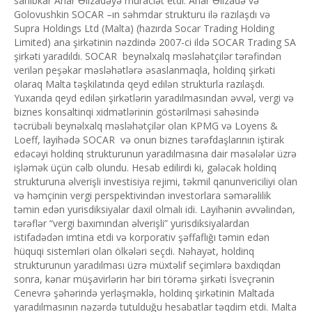
sahibkar Anar Əlizadəyə muraciət etdi. Anar Əlizadə və
Golovushkin SOCAR –ın səhmdar strukturu ilə razılaşdı və
Supra Holdings Ltd (Malta) (hazırda Socar Trading Holding
Limited) ana şirkətinin nəzdində 2007-ci ildə SOCAR Trading SA
şirkəti yaradıldı. SOCAR beynəlxalq məsləhətçilər tərəfindən
verilən peşəkar məsləhətlərə əsaslanmaqla, holdinq şirkəti
olaraq Malta təşkilatında qeyd edilən strukturla razılaşdı.
Yuxarıda qeyd edilən şirkətlərin yaradılmasından əvvəl, vergi və
biznes konsaltinqi xidmətlərinin göstərilməsi sahəsində
təcrübəli beynəlxalq məsləhətçilər olan KPMG və Loyens &
Loeff, layihədə SOCAR və onun biznes tərəfdaşlarının iştirak
edəcəyi holdinq strukturunun yaradılmasına dair məsələlər üzrə
işləmək üçün cəlb olundu. Hesab edilirdi ki, gələcək holdinq
strukturuna əlverişli investisiya rejimi, təkmil qanunvericiliyi olan
və həmçinin vergi perspektivindən investorlara səmərəlilik
təmin edən yurisdiksiyalar daxil olmalı idi. Layihənin əvvəlindən,
tərəflər “vergi baxımından əlverişli” yurisdiksiyalardan
istifadədən imtina etdi və korporativ şəffaflığı təmin edən
hüquqi sistemləri olan ölkələri seçdi. Nəhayət, holdinq
strukturunun yaradılması üzrə müxtəlif seçimlərə baxdıqdan
sonra, kənar müşavirlərin hər biri törəmə şirkəti İsveçrənin
Cenevrə şəhərində yerləşməklə, holdinq şirkətinin Maltada
yaradılmasının nəzərdə tutulduğu hesabatlar təqdim etdi. Malta