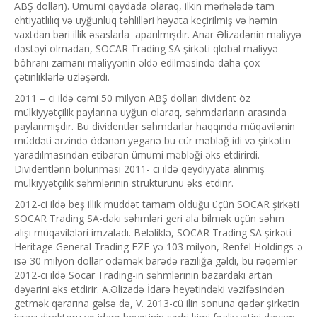
ABŞ dolları). Ümumi qaydada olaraq, ilkin mərhələdə tam
ehtiyatlılıq və uyğunluq təhlilləri həyata keçirilmiş və həmin
vaxtdan bəri illik əsaslarla aparılmışdır. Anar Əlizadənin maliyyə
dəstəyi olmadan, SOCAR Trading SA şirkəti qlobal maliyyə
böhranı zamanı maliyyənin əldə edilməsində daha çox
çətinliklərlə üzləşərdi.
2011 – ci ildə cəmi 50 milyon ABŞ dolları divident öz
mülkiyyətçilik paylarına uyğun olaraq, səhmdarların arasında
paylanmışdır. Bu dividentlər səhmdarlar haqqında müqavilənin
müddəti ərzində ödənən yeganə bu cür məbləğ idi və şirkətin
yaradılmasından etibarən ümumi məbləği əks etdirirdi.
Dividentlərin bölünməsi 2011- ci ildə qeydiyyata alınmış
mülkiyyətçilik səhmlərinin strukturunu əks etdirir.
2012-ci ildə beş illik müddət tamam olduğu üçün SOCAR şirkəti
SOCAR Trading SA-dakı səhmləri geri ala bilmək üçün səhm
alışı müqavilələri imzaladı. Beləliklə, SOCAR Trading SA şirkəti
Heritage General Trading FZE-yə 103 milyon, Renfel Holdings-ə
isə 30 milyon dollar ödəmək barədə razılığa gəldi, bu rəqəmlər
2012-ci ildə Socar Trading-in səhmlərinin bazardakı artan
dəyərini əks etdirir. A.Əlizadə İdarə heyətindəki vəzifəsindən
getmək qərarına gəlsə də, V. 2013-cü ilin sonuna qədər şirkətin