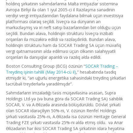
holdinq şirkətinin səhmdarlarına Malta imtiyazlar sisteminə
Avropa Birliyi ilə olan 1 iyul 2005-ci il Razılaşma sənədinin
verdiyi vergi imtiyazlarından faydalana bilmək üçün investisiya
platforması olaraq seçildi. İsveçrə isə dünyanın ən
mərkəzləşmiş və iri neft satışı bazarlarından biri olduğu üçün
seçildi. Bundan əlavə, holdinqin strukturu İsveçrə inzibati
orqanları ilə müzakirə edildi və razılaşdırıldı. Bundan əlavə,
holdinqin strukturu həm də SOCAR Trading SA üçün müvafiq
vergi qətnaməsinin əldə edilməsi üçün ölkənin səlahiyyətli
orqanları ilə danışıqlar aparıldı və razılıq əldə edildi.
Boston Consulting Group (BCG) özünün “
SOCAR Trading –
Treydinq işinin təhlili (May 2014-cü il)
,” hesabatında təsdiq
etmişdir ki, “ən uğurlu energetika sahəsindəki treydinq şirkətləri
təcrübəli treyderlərlə yaradılmışdır”.
Səhmdarların imzaladığı təsis müqaviləsinə əsasən, Supra
Holdings Ltd-yə (və buna görə də SOCAR Trading SA) sahiblik
SOCAR, V. və A.Əlizadə arasında bölüşdürüldü. Dövlət şirkəti
olan SOCAR idarəçiliyin 50%-ni, V. özünün Renfel Holdings
şirkəti vasitəsilə 25%-ni, A.Əlizadə isə özünün Heritage General
Trading FZE şirkəti vasitəsilə 25%-ni əldə etmiş oldu. və Anar
Əlizadənin hər ikisi SOCAR Trading SA şirkətinin idarə heyətinə