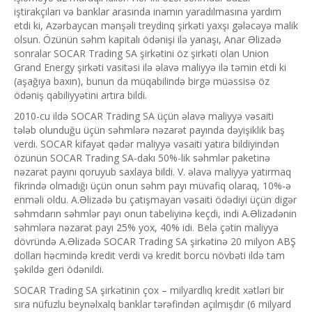
iştirakçıları və banklar arasında inamın yaradılmasına yardım
etdi ki, Azərbaycan mənşəli treydinq şirkəti yaxşı gələcəyə malik
olsun. Özünün səhm kapitalı ödənişi ilə yanaşı, Anar Əlizadə
sonralar SOCAR Trading SA şirkətini öz şirkəti olan Union
Grand Energy şirkəti vasitəsi ilə əlavə maliyyə ilə təmin etdi ki
(aşağıya baxın), bunun da müqabilində birgə müəssisə öz
ödəniş qabiliyyətini artıra bildi.
2010-cu ildə SOCAR Trading SA üçün əlavə maliyyə vəsaiti
tələb olunduğu üçün səhmlərə nəzarət payında dəyişiklik baş
verdi. SOCAR kifayət qədər maliyyə vəsaiti yatıra bildiyindən
özünün SOCAR Trading SA-dakı 50%-lik səhmlər paketinə
nəzarət payını qoruyub saxlaya bildi. V. əlavə maliyyə yatırmaq
fikrində olmadığı üçün onun səhm payı müvafiq olaraq, 10%-ə
enməli oldu. A.Əlizadə bu çatışmayan vəsaiti ödədiyi üçün digər
səhmdarın səhmlər payı onun tabeliyinə keçdi, indi A.Əlizadənin
səhmlərə nəzarət payı 25% yox, 40% idi. Belə çətin maliyyə
dövründə A.Əlizadə SOCAR Trading SA şirkətinə 20 milyon ABŞ
dolları həcmində kredit verdi və kredit borcu növbəti ildə tam
şəkildə geri ödənildi.
SOCAR Trading SA şirkətinin çox – milyardlıq kredit xətləri bir
sıra nüfuzlu beynəlxalq banklar tərəfindən açılmışdır (6 milyard