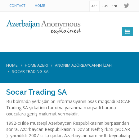
CONTACT
HOME
AZE
RUS
ENG
HOME
HOME AZERI
ANONIM AZƏRBAYCAN-IN İZAHI
SOCAR TRADING SA
Socar Trading SA
Bu bölmədə yerləşdirilən informasiyanın əsas məqsədi SOCAR
Trading SA şirkətinin tarixi və yaranma məqsədi barədə
oxuculara geniş məlumat verməkdir.
1992-ci ildə müstəqil Azərbaycan Respublikasının bərpasından
sonra, Azərbaycan Respublikasının Dövlət Neft Şirkəti (SOCAR
) yaradıldı. 2007-ci ilə qədər, Azərbaycan xam nefti beynəlxalq