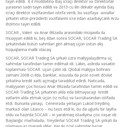
təyin edildi. 6 il müddətinə Baş icraçı direktor və Direktorlar
şurasının sədri təyin edildi və 2013-cü ilin dekabr ayında Baş
icraçı direktor vəzifəsindən istefa verdi, bu vəzifəyə əvvəllər
şirkətin vitse-prezidenti vəzifələrini icra edən azərbaycanlı Arzu
Əzimov təyin edildi.
SOCAR , Valeri və Anar Əlizadə arasındakı müqavilə ilə
müəyyən edildi ki, beş ildən sonra SOCAR, SOCAR Trading SA
şirkətindəki bütün səhmləri geri almaq üçün üstün alış
hüquqlarına malik olacaq.
SOCAR, SOCAR Trading SA şirkəti üzrə maliyyələşdirmə üç
səhmdar tərəfindən təmin edilməli idi. Lakin, əslində vəsaitin
toplanması SOCAR üçün çətin idi. Qlobal maliyyə böhranı
zamanı 2008-ci ildə, banklar, xüsusilə də post-sovet dövlət
şirkətinə kredit xətti açmağa tərəddüd edirdi. Nəticədə,
maliyyənin çox hissəsi Anar Əlizadə tərəfindən təmin edildi və
SOCAR Trading SA şirkətinin əldə edə bilməyəcəyi kredit
xətlərini əldə etmək üçün öz nüfuz və təcrübəsindən istifadə
etdi. Bununla yanaşı, Cenevrədə yerləşən Lukoil treydinq
mərkəzi olan Litasco – nu təsis etdi ki, bu da uğurlu bir layihə
oldu və hazırda SOCAR – ın yaratmaq istədiyinə çox oxşar idi.
Başlanğıc mərhələdə, treyderlər SOCAR Trading SA şirkəti ilə
işləməyə az maraqlı idilər. Hər iki özəl səhmdar bazar