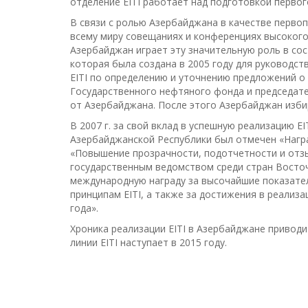
отделение EITI работает над подготовкой первог
В связи с ролью Азербайджана в качестве первоп
всему миру совещаниях и конференциях высокого
Азербайджан играет эту значительную роль в со
которая была создана в 2005 году для руководс
EITI по определению и уточнению предложений о
Государственного нефтяного фонда и председате
от Азербайджана. После этого Азербайджан избирал
В 2007 г. за свой вклад в успешную реализацию 
Азербайджанской Республики был отмечен «Нагр
«Повышение прозрачности, подотчетности и отзы
государственным ведомством среди стран Восто
международную награду за высочайшие показател
принципам EITI, а также за достижения в реализа
года».
Хроника реализации EITI в Азербайджане привод
линии EITI наступает в 2015 году.