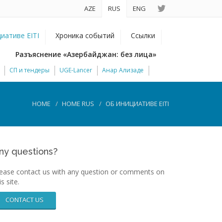
AZE
RUS
ENG
иативе EITI
Хроника событий
Ссылки
Разъяснение «Азербайджан: без лица»
СП и тендеры
UGE-Lancer
Анар Ализаде
HOME
HOME RUS
ОБ ИНИЦИАТИВЕ EITI
ny questions?
ease contact us with any question or comments on
is site.
CONTACT US