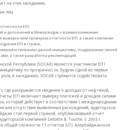
ет на этих заседаниях.
ых лиц:
тчетности EITI;
ий и дополнений в Меморандум о взаимопонимании;
 выверки (или проверки) отчетности EITI, а также компании
дрения EITI в стране;
совершенствованию данной инициативы, поддержание связей
утами, а также разработка рекомендаций.
ской Республики (SOCAR) является участником EITI
инициативу по прозрачности, будучи одной из первых
ю роль в заседаниях, SOCAR стремится содействовать
I, где раскрываются сведения о доходах от нефтяной,
четы EITI включают выверку платежей и доходов силами
ра, который действует в соответствии с международными
чия или отсутствия выявленных расхождений, аудиторское
айджан стал первой страной, опубликовавшей отчет
диторской компанией Deloitte & Touche. С 2003 г.
в общей сложности 17 отчетов EITI. Азербайджанское