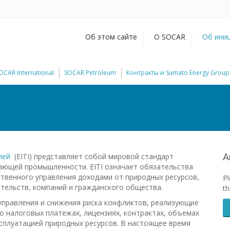
Об этом сайте
О SOCAR
Об иниц
OCAR International
SOCAR Petroleum
Контракты и Sumato Energy Group
лей
(EITI) представляет собой мировой стандарт
A
ающей промышленности. EITI означает обязательства
твенного управления доходами от природных ресурсов,
Pl
тельств, компаний и гражданского общества.
th
 управления и снижения риска конфликтов, реализующие
о налоговых платежах, лицензиях, контрактах, объемах
ксплуатацией природных ресурсов. В настоящее время