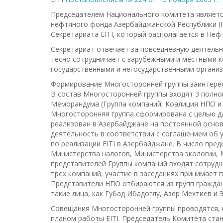
Председателем Национального комитета являетс
нефтяного фонда Азербайджанской Республики (Г
Секретариата EITI, который располагается в Неф
Секретариат отвечает за повседневную деятельно
тесно сотрудничает с зарубежными и местными к
государственными и негосударственными организ
Формирование Многосторонней группы заинтересо
В состав Многосторонней группы входят 3 полно
Меморандума (Группа компаний, Коалиция НПО и
Многосторонняя группа сформирована с целью д
реализован в Азербайджане на постоянной осно
деятельность в соответствии с соглашением об 
по реализации EITI в Азербайджане. В число пре
Министерства налогов, Министерства экологии, 
представителей Группы компаний входят сотрудник
трех компаний, участие в заседаниях принимает 
Представители НПО отбираются из групп граждан
такие лица, как Губад Ибадоглу, Азер Мехтиев и 
Совещания Многосторонней группы проводятся, по
планом работы EITI. Председатель Комитета ста