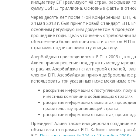
инициативу EITI реализуют 48 стран, раскрывая 
сумму US$1,3 триллиона. Основные факты в отно
Через десять лет после 1-ой Конференции EITI, н
24 мая 2013 г. был принят новый Стандарт EITI. 
основным регулирующим документом в процессе р
прошедшие годы. Цель уточненных требований за
обеспечения большей понятности отчетов EITI и
странами, подписавшими эту инициативу.
Азербайджан присоединился к EITI в 2003 г., ког
Алиев принял решение поддержать международн
отраслях. Азербайджан стал первой страной, за
членом EITI. Азербайджан принял добровольное 
использовать три указанных ниже механизма отч
раскрытие информации о поступлениях, полу
и местных компаний в добывающих отраслях;
раскрытие информации о выплатах, проводи
правительству принимающей страны;
раскрытие информации о выплатах, производ
Президент Алиев также инициировал создание м
обязательств в рамках EITI. Кабинет министров
EITI
Постановлением № 224 от 13 ноября 2003 г.