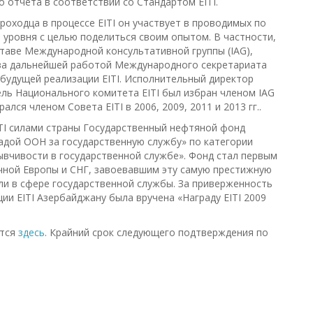
о отчета в соответствии со Стандартом EITI.
роходца в процессе EITI он участвует в проводимых по
 уровня с целью поделиться своим опытом. В частности,
ставе Международной консультативной группы (IAG),
тва дальнейшей работой Международного секретариата
 будущей реализации EITI. Исполнительный директор
ль Национального комитета EITI был избран членом IAG
ся членом Совета EITI в 2006, 2009, 2011 и 2013 гг..
EITI силами страны Государственный нефтяной фонд
адой ООН за государственную службу» по категории
вчивости в государственной службе». Фонд стал первым
чной Европы и СНГ, завоевавшим эту самую престижную
и в сфере государственной службы. За приверженность
ции EITI Азербайджану была вручена «Награду EITI 2009
ится
здесь
. Крайний срок следующего подтверждения по