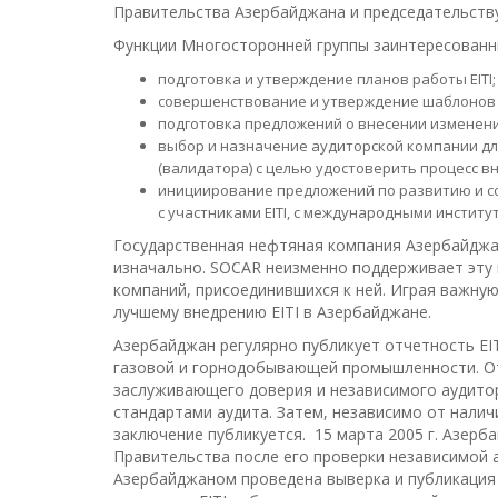
Правительства Азербайджана и председательству
Функции Многосторонней группы заинтересованн
подготовка и утверждение планов работы EITI;
совершенствование и утверждение шаблонов о
подготовка предложений о внесении изменен
выбор и назначение аудиторской компании для
(валидатора) с целью удостоверить процесс вне
инициирование предложений по развитию и 
с участниками EITI, с международными инстит
Государственная нефтяная компания Азербайджан
изначально. SOCAR неизменно поддерживает эту 
компаний, присоединившихся к ней. Играя важну
лучшему внедрению EITI в Азербайджане.
Азербайджан регулярно публикует отчетность EIT
газовой и горнодобывающей промышленности. От
заслуживающего доверия и независимого аудито
стандартами аудита. Затем, независимо от нали
заключение публикуется. 15 марта 2005 г. Азерб
Правительства после его проверки независимой ау
Азербайджаном проведена выверка и публикация 