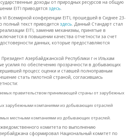
государственные доходы от природных ресурсов на общую
шении EITI приводятся
здесь
.
а VI Всемирной конференции EITI, прошедшей в Сиднее 23-
Его полный текст приводится
здесь
. Данный Стандарт стал
еализации EITI, заменив механизмы, принятые в
ключается в повышении качества отчетности за счет
 достоверности данных, которые предоставляются
да Президент Азербайджанской Республики г-н Ильхам
ые усилия по обеспечению прозрачности в добывающих
вершившей процесс оценки и ставшей полноправным
решение стать пилотной страной, согласившись
етности:
чаемых правительством принимающей страны от зарубежных
мых зарубежными компаниями из добывающих отраслей
имых местными компаниями из добывающих отраслей.
ежведомственного комитета по выполнению
 Азербайджана сформировал Национальный комитет по