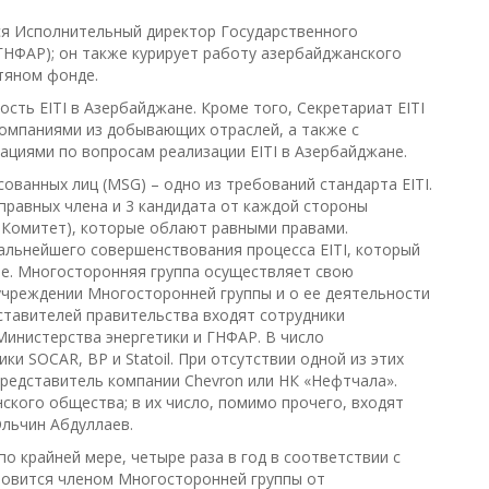
я Исполнительный директор Государственного
НФАР); он также курирует работу азербайджанского
тяном фонде.
сть EITI в Азербайджане. Кроме того, Секретариат EITI
омпаниями из добывающих отраслей, а также с
ациями по вопросам реализации EITI в Азербайджане.
ванных лиц (MSG) – одно из требований стандарта EITI.
правных члена и 3 кандидата от каждой стороны
 Комитет), которые облают равными правами.
альнейшего совершенствования процесса EITI, который
ве. Многосторонняя группа осуществляет свою
учреждении Многосторонней группы и о ее деятельности
дставителей правительства входят сотрудники
Министерства энергетики и ГНФАР. В число
и SOCAR, BP и Statoil. При отсутствии одной из этих
представитель компании Chevron или НК «Нефтчала».
ского общества; в их число, помимо прочего, входят
Эльчин Абдуллаев.
 крайней мере, четыре раза в год в соответствии с
новится членом Многосторонней группы от